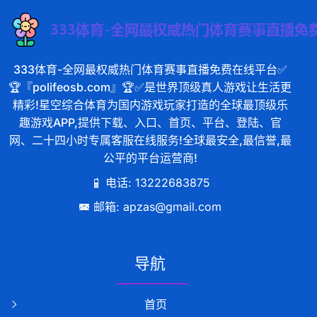
333体育-全网最权威热门体育赛事直播免费在线平台✅
🏆『polifeosb.com』🏆✅是世界顶级真人游戏让生活更
精彩!星空综合体育为国内游戏玩家打造的全球最顶级乐
趣游戏APP,提供下载、入口、首页、平台、登陆、官
网、二十四小时专属客服在线服务!全球最安全,最信誉,最
公平的平台运营商!
电话: 13222683875
邮箱: apzas@gmail.com
导航
首页