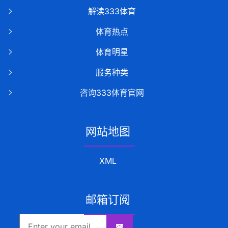
解读333体育
体育热点
体育明星
服务种类
咨询333体育官网
网站地图
XML
邮箱订阅