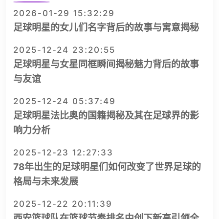
2026-01-29 15:32:29
足球明星的女儿们名字背后的故事与寓意揭秘
2025-12-24 23:20:55
足球明星与女星同框瞬间揭秘魅力背后的故事
与友谊
2025-12-24 05:37:49
足球明星法比奥的国籍揭秘及其在足球界的影
响力分析
2025-12-23 12:27:33
78年出生的足球明星们如何改变了世界足球的
格局与未来发展
2025-12-22 20:11:39
西安篮球队在篮球节奏排名中创下新高引领全