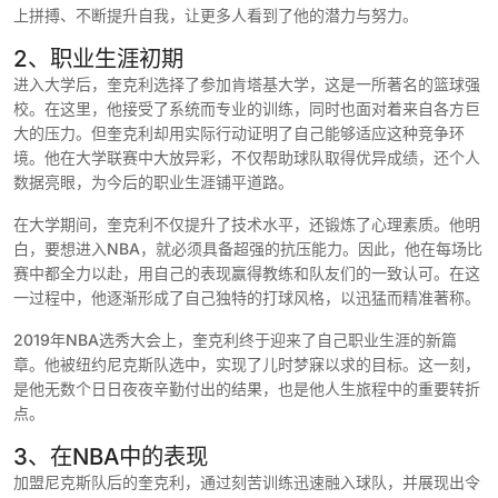
上拼搏、不断提升自我，让更多人看到了他的潜力与努力。
2、职业生涯初期
进入大学后，奎克利选择了参加肯塔基大学，这是一所著名的篮球强
校。在这里，他接受了系统而专业的训练，同时也面对着来自各方巨
大的压力。但奎克利却用实际行动证明了自己能够适应这种竞争环
境。他在大学联赛中大放异彩，不仅帮助球队取得优异成绩，还个人
数据亮眼，为今后的职业生涯铺平道路。
在大学期间，奎克利不仅提升了技术水平，还锻炼了心理素质。他明
白，要想进入NBA，就必须具备超强的抗压能力。因此，他在每场比
赛中都全力以赴，用自己的表现赢得教练和队友们的一致认可。在这
一过程中，他逐渐形成了自己独特的打球风格，以迅猛而精准著称。
2019年NBA选秀大会上，奎克利终于迎来了自己职业生涯的新篇
章。他被纽约尼克斯队选中，实现了儿时梦寐以求的目标。这一刻，
是他无数个日日夜夜辛勤付出的结果，也是他人生旅程中的重要转折
点。
3、在NBA中的表现
加盟尼克斯队后的奎克利，通过刻苦训练迅速融入球队，并展现出令