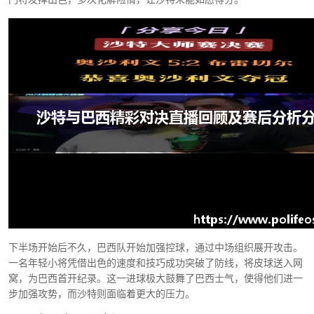
下半场开始后不久，巴西队开始加强控球，通过中场组织展开攻击。
一名年轻小将凭借出色的速度和技巧成功突破了防线，将皮球送入网
窝，为巴西首开纪录。这一进球极大鼓舞了巴西士气，使得他们进一
步加强攻势，而沙特则面临着更大的压力。