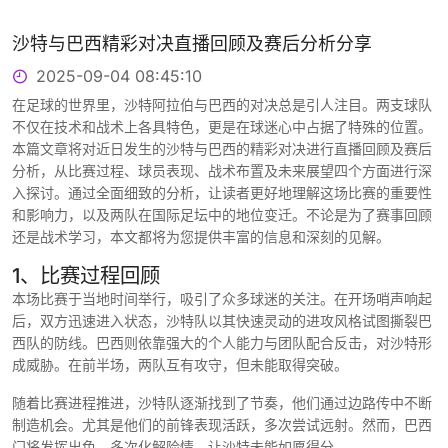
沙特与巴西精彩对决直播回顾及赛后分析分享
2025-09-04 08:45:10
在足球的世界里，沙特阿拉伯与巴西的对决总是引人注目。两支球队
不仅在技术和战术上各具特色，更是在球迷心中占据了特殊的位置。
本篇文章将对近日发生的沙特与巴西的精彩对决进行直播回顾及赛后
分析，从比赛过程、球员表现、战术布置及未来展望四个方面进行深
入探讨。通过全面细致的分析，让读者更好地理解这场比赛的重要性
和影响力，以及两队在国际足坛中的地位变迁。不论是为了赛事回顾
还是战术学习，本文都将为您提供丰富的信息和深刻的见解。
1、比赛过程回顾
本场比赛于当地时间举行，吸引了众多球迷的关注。在开场哨声响起
后，双方迅速进入状态，沙特队以其快速灵动的进攻风格试图撕裂巴
西队的防线。巴西则依靠强大的个人能力与团队配合反击，对沙特形
成威胁。在前半场，两队互有攻守，但未能取得突破。
随着比赛进程推进，沙特队逐渐找到了节奏，他们通过边路传中不断
制造机会。尤其是他们的前锋表现活跃，多次尝试远射。然而，巴西
门将发挥出色，多次化解险情，让沙特未能如愿得分。