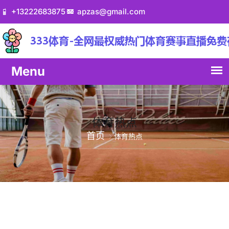
+13222683875
apzas@gmail.com
体育热点
首页
体育热点