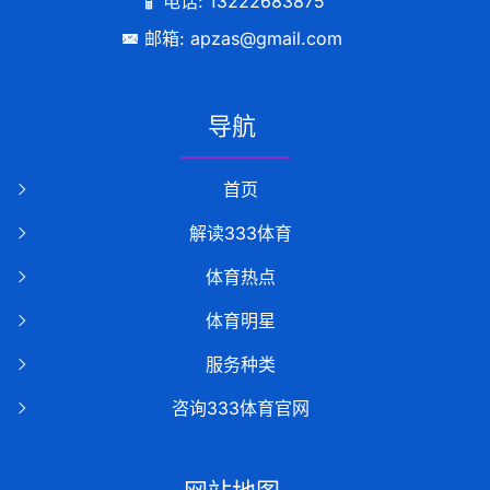
电话: 13222683875
邮箱: apzas@gmail.com
导航
首页
解读333体育
体育热点
体育明星
服务种类
咨询333体育官网