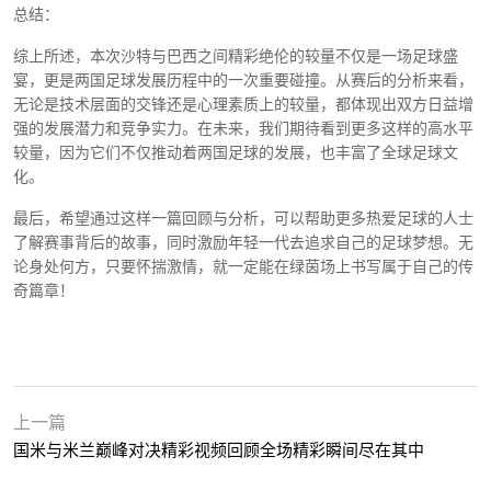
总结：
综上所述，本次沙特与巴西之间精彩绝伦的较量不仅是一场足球盛
宴，更是两国足球发展历程中的一次重要碰撞。从赛后的分析来看，
无论是技术层面的交锋还是心理素质上的较量，都体现出双方日益增
强的发展潜力和竞争实力。在未来，我们期待看到更多这样的高水平
较量，因为它们不仅推动着两国足球的发展，也丰富了全球足球文
化。
最后，希望通过这样一篇回顾与分析，可以帮助更多热爱足球的人士
了解赛事背后的故事，同时激励年轻一代去追求自己的足球梦想。无
论身处何方，只要怀揣激情，就一定能在绿茵场上书写属于自己的传
奇篇章！
上一篇
国米与米兰巅峰对决精彩视频回顾全场精彩瞬间尽在其中