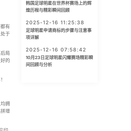
韩国足球明星在世界杯赛场上的辉
煌历程与精彩瞬间回顾
2025-12-16 11:25:38
赛都有
足球明星申请商标的步骤与注意事
正处于
项详解
2025-12-16 07:58:42
落后局
10月23日足球明星闪耀赛场精彩瞬
良好的
间回顾与分析
事！
队均拥
比拼增
忘印