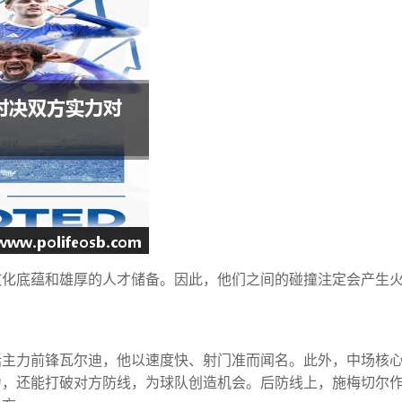
文化底蕴和雄厚的人才储备。因此，他们之间的碰撞注定会产生
括主力前锋瓦尔迪，他以速度快、射门准而闻名。此外，中场核
力，还能打破对方防线，为球队创造机会。后防线上，施梅切尔