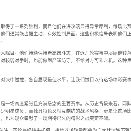
仅取得了一系列胜利，而且他们在进攻端显得异常犀利，每场比
，他们通常能占据主动，有效控制局面。这些积极信号表明他们
心。
令人瞩目。他们持续保持着高昂斗志，在近几轮赛事中屡屡逆转
面对较弱对手时，也能做到严谨防守，不给对方可乘之机。这种
场对决中碰撞，各自展现最佳水平，让我们拭目以待这场精彩赛
将是一场高度紧张且充满悬念的重要赛事。从历史背景来看，两
不少明星球员；而独具特色又相互制约的战术风格，更是让这场
态，也为观众奉献了一场期待已久的精彩之战奠定基础。
关注。不论最终结果如何，相信这场较量都会为广大球迷留下难