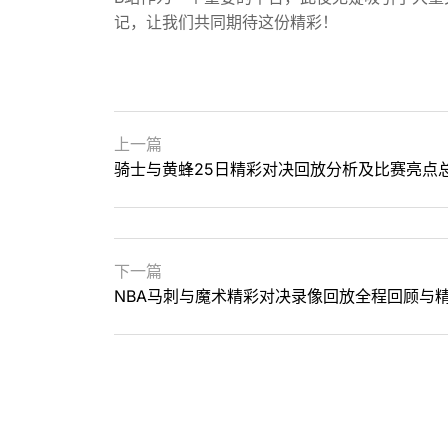
记，让我们共同期待这份精彩！
上一篇
骑士与黄蜂25日精彩对决回放分析及比赛亮点
下一篇
NBA马刺与魔术精彩对决录像回放全程回顾与