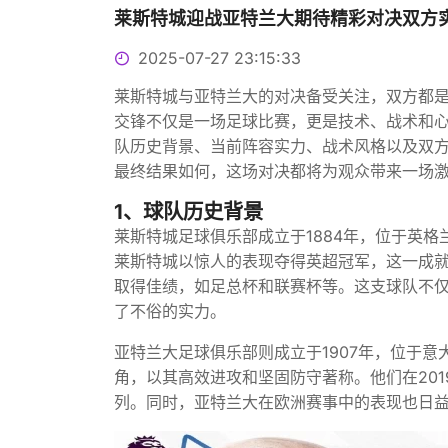
莱斯特城迎战亚特兰大期待精彩对决双方
2025-07-27 23:15:33
莱斯特城与亚特兰大的对决备受关注，双方都
交锋不仅是一场足球比赛，更是技术、战术和
队历史背景、当前阵容实力、战术风格以及双
最终结果如何，这场对决都将为观众带来一场
1、球队历史背景
莱斯特城足球俱乐部成立于1884年，位于英格兰
莱斯特城以惊人的表现夺得英超冠军，这一成
取得佳绩，如足总杯和联赛杯等。这支球队不
了不俗的实力。
亚特兰大足球俱乐部则成立于1907年，位于
角，以其高效进攻和坚固防守著称。他们在201
列。同时，亚特兰大在欧洲赛事中的表现也日