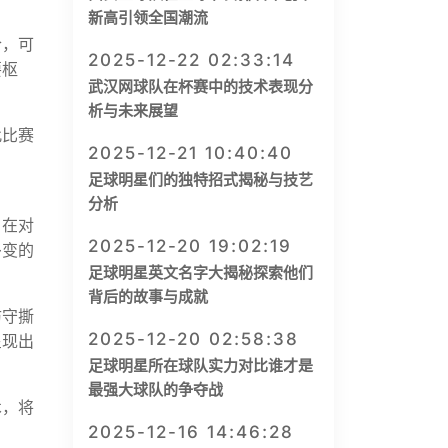
新高引领全国潮流
合，可
2025-12-22 02:33:14
要枢
武汉网球队在杯赛中的技术表现分
析与未来展望
此比赛
2025-12-21 10:40:40
足球明星们的独特招式揭秘与技艺
分析
，在对
2025-12-20 19:02:19
多变的
足球明星英文名字大揭秘探索他们
背后的故事与成就
防守撕
2025-12-20 02:58:38
呈现出
足球明星所在球队实力对比谁才是
最强大球队的争夺战
术，将
2025-12-16 14:46:28