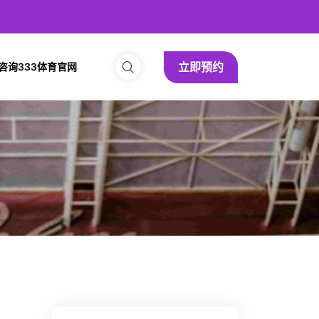
立即预约
咨询333体育官网