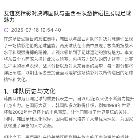
友谊赛精彩对决韩国队与墨西哥队激情碰撞展现足球
魅力
2025-07-16 19:54:40
在这场备受瞩目的友谊赛中，韩国队与墨西哥队的对决为球迷们呈现
了一场精彩绝伦的足球盛宴。两支球队在比赛中展现了极高的技战术
水平和顽强拼搏的精神，让观众领略到了足球运动的独特魅力。本文
将从四个方面深入探讨此次友谊赛，包括双方球队的历史背景、比赛
过程中的亮点表现、战术分析以及对未来赛事的展望，每一部分都将
详细阐述，以期让读者更加全面地理解这场精彩对决所传递出的足球
精神和文化。
1、球队历史与文化
韩国队作为亚洲足球的重要代表之一，自20世纪以来便不断努力提升
自身实力。在国际大赛上，韩国队多次取得佳绩，例如1998年世界
杯和2002年世界杯上的出色表现，让他们赢得了世界足坛的关注。
同时，韩国足球文化深厚，国内联赛也培养了大量优秀球员，为国家
队输送了丰富的人才资源。
相比之下，墨西哥队在拉美地区同样拥有悠久的历史和辉煌的成就。