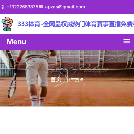
+13222683875
apzas@gmail.com
体育热点
首页
体育热点