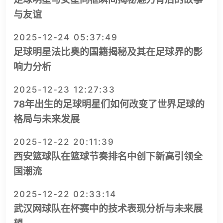
与友谊
2025-12-24 05:37:49
足球明星法比奥的国籍揭秘及其在足球界的影
响力分析
2025-12-23 12:27:33
78年出生的足球明星们如何改变了世界足球的
格局与未来发展
2025-12-22 20:11:39
西安篮球队在篮球节奏排名中创下新高引领全
国潮流
2025-12-22 02:33:14
武汉网球队在杯赛中的技术表现分析与未来展