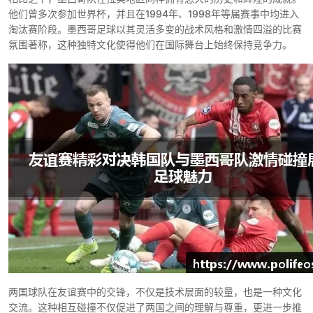
他们曾多次参加世界杯，并且在1994年、1998年等届赛事中均进入
淘汰赛阶段。墨西哥足球以其灵活多变的战术风格和激情四溢的比赛
氛围著称，这种独特文化使得他们在国际舞台上始终保持竞争力。
两国球队在友谊赛中的交锋，不仅是技术层面的较量，也是一种文化
交流。这种相互碰撞不仅促进了两国之间的理解与尊重，更进一步推