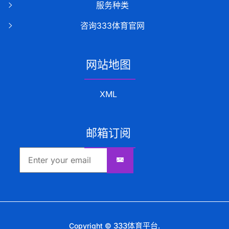
服务种类
咨询333体育官网
网站地图
XML
邮箱订阅
333体育平台
Copyright ©
.