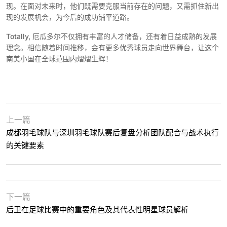
现。在面对未来时，他们既需要克服当前存在的问题，又需抓住新出
现的发展机会，为今后的成功铺平道路。
Totally, 厄瓜多尔不仅拥有丰富的人才储备，还有着日益成熟的发展
理念。相信随着时间推移，会有更多优秀球员走向世界舞台，让这个
南美小国在全球范围内熠熠生辉！
上一篇
成都羽毛球队与深圳羽毛球队赛后复盘分析团队配合与战术执行
的关键要素
下一篇
后卫在足球比赛中的重要角色及其代表性明星球员解析