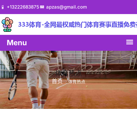
+13222683875
apzas@gmail.com
体育热点
首页
体育热点