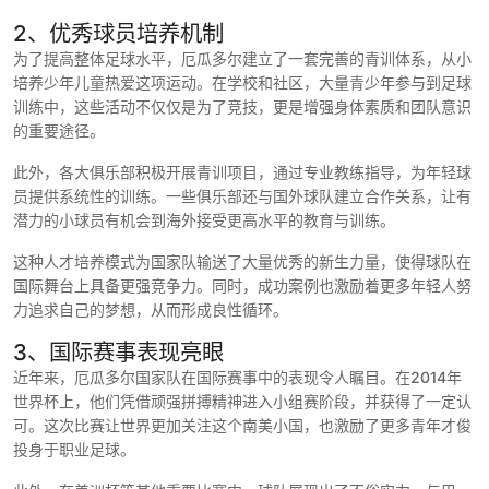
2、优秀球员培养机制
为了提高整体足球水平，厄瓜多尔建立了一套完善的青训体系，从小
培养少年儿童热爱这项运动。在学校和社区，大量青少年参与到足球
训练中，这些活动不仅仅是为了竞技，更是增强身体素质和团队意识
的重要途径。
此外，各大俱乐部积极开展青训项目，通过专业教练指导，为年轻球
员提供系统性的训练。一些俱乐部还与国外球队建立合作关系，让有
潜力的小球员有机会到海外接受更高水平的教育与训练。
这种人才培养模式为国家队输送了大量优秀的新生力量，使得球队在
国际舞台上具备更强竞争力。同时，成功案例也激励着更多年轻人努
力追求自己的梦想，从而形成良性循环。
3、国际赛事表现亮眼
近年来，厄瓜多尔国家队在国际赛事中的表现令人瞩目。在2014年
世界杯上，他们凭借顽强拼搏精神进入小组赛阶段，并获得了一定认
可。这次比赛让世界更加关注这个南美小国，也激励了更多青年才俊
投身于职业足球。