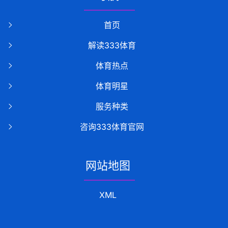
首页
解读333体育
体育热点
体育明星
服务种类
咨询333体育官网
网站地图
XML