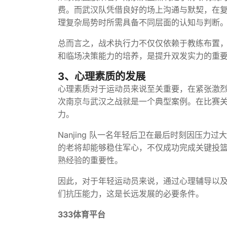
费。而武汉队凭借良好的场上沟通与默契，在
理复杂局势时所需具备不同层面的认知与判断
总而言之，战术执行力不仅仅依赖于教练布置
和临场决策能力的培养，是提升双发实力的重
3、心理素质的发展
心理素质对于运动员来说至关重要，在紧张激
次南京与武汉之战就是一个典型案例。在比赛
力。
Nanjing 队一名年轻后卫在最后时刻因压
的老将却能够稳住军心，不仅成功完成关键投
熟经验的重要性。
因此，对于年轻运动员来说，通过心理辅导以
们抗压能力，这是长远发展的必要条件。
333体育平台