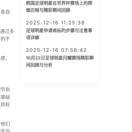
韩国足球明星在世界杯赛场上的辉
煌历程与精彩瞬间回顾
了各自
2025-12-16 11:25:38
足球明星申请商标的步骤与注意事
则通过多
项详解
方的不
2025-12-16 07:58:42
任感，
10月23日足球明星闪耀赛场精彩瞬
间回顾与分析
细节到
强基础
求目标
，他们
们走向