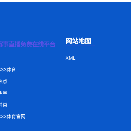
网站地图
XML
333体育
热点
明星
种类
333体育官网