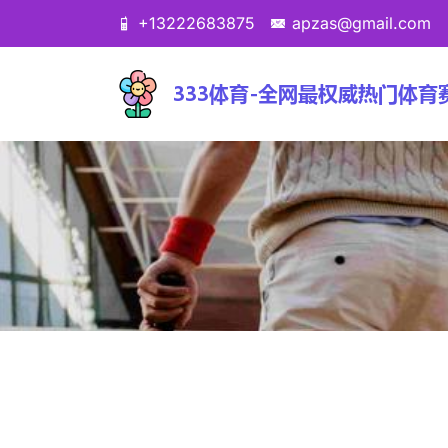
+13222683875
apzas@gmail.com