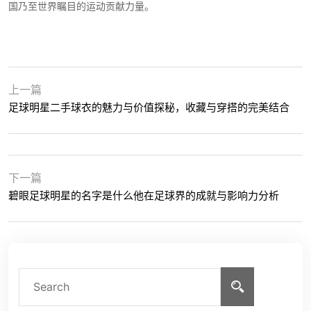
国乃至世界瞩目的运动贡献力量。
上一篇
足球明星二手球衣的魅力与价值探秘，收藏与穿搭的完美结合
下一篇
碧眼足球明星的名字是什么他在足球界的成就与影响力分析