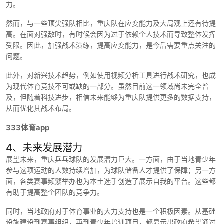
力。
然而，与一些顶尖强队相比，重庆队在应变能力及大局观上还有待提
高。在面对强敌时，有时候会因为过于依赖个人技术而导致整体发挥
受限。因此，加强战术演练，提高应变能力，是今后需要重点关注的
问题。
此外，对新兴技术趋势，例如使用视频分析工具进行战术研究，也成
为现代体育竞技不可或缺的一部分。虽然目前这一领域尚未完全普
及，但随着科技进步，相信未来能够为重庆队提供更多的数据支持，
从而优化其战术布局。
333体育app
4、未来发展潜力
展望未来，重庆乒乓球队的发展潜力巨大。一方面，由于当地青少年
参与这项运动的人数持续增加，为球队储备人才提供了保障；另一方
面，各类赛事频繁举办也为本土选手创造了展示自我的平台。这些都
有助于提高整个团队的竞争力。
同时，当地政府对于体育事业的大力支持也是一个积极因素。从基础
设施建设到赛事组织，再到青少年培训项目，都显示出政府希望通过