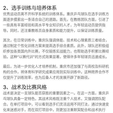
2、选手训练与培养体系
优秀运动员离不开科学系统的训练体系。重庆乒乓球队在选手训练方
面逐步摸索出一条适合自己的道路。首先，在教练团队方面，引进了
一些具有丰富经验和高水平专业知识的人才，为年轻运动员提供指
导。同时，还注重教练员自身素质和能力提升，以保证训练质量。
其次，在日常训练中，重庆队强调体能、技术和心理素质三者结合，
通过制定个性化训练方案来提高选手综合素质。此外，球队还积极组
织参加各类国内外比赛，不仅锻炼实战能力，也帮助选手积累比赛经
验。这种“以赛代训”的方式效果显著，使得许多年轻球员迅速成长。
最后，为进一步优化人才培养机制，重庆市还加强了与高校及科研机
构的合作，将体育科学研究成果应用到实际训练中。这种跨界合作不
仅提升了训练效率，也为后备人才的发展开辟了新路径。
3、战术及比赛风格
战术是决定一支球队能否获胜的重要因素之一。在这一方面，重庆乒
乓球队具备一定特色，其战术风格既注重个人技术，又强调团队配
合。在单打项目中，可以看到选手们灵活运用不同打法，通过快速变
化来迷惑对手，而在双打项目中，则更加注重默契配合和战术执行