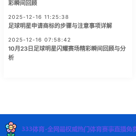
彩瞬间回顾
2025-12-16 11:25:38
足球明星申请商标的步骤与注意事项详解
2025-12-16 07:58:42
10月23日足球明星闪耀赛场精彩瞬间回顾与分
析