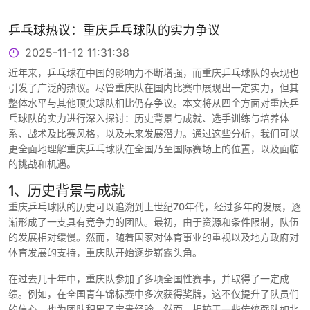
乒乓球热议：重庆乒乓球队的实力争议
2025-11-12 11:31:38
近年来，乒乓球在中国的影响力不断增强，而重庆乒乓球队的表现也
引发了广泛的热议。尽管重庆队在国内比赛中展现出一定实力，但其
整体水平与其他顶尖球队相比仍存争议。本文将从四个方面对重庆乒
乓球队的实力进行深入探讨：历史背景与成就、选手训练与培养体
系、战术及比赛风格，以及未来发展潜力。通过这些分析，我们可以
更全面地理解重庆乒乓球队在全国乃至国际赛场上的位置，以及面临
的挑战和机遇。
1、历史背景与成就
重庆乒乓球队的历史可以追溯到上世纪70年代，经过多年的发展，逐
渐形成了一支具有竞争力的团队。最初，由于资源和条件限制，队伍
的发展相对缓慢。然而，随着国家对体育事业的重视以及地方政府对
体育发展的支持，重庆队开始逐步崭露头角。
在过去几十年中，重庆队参加了多项全国性赛事，并取得了一定成
绩。例如，在全国青年锦标赛中多次获得奖牌，这不仅提升了队员们
的信心，也为团队积累了宝贵经验。然而，相较于一些传统强队如北