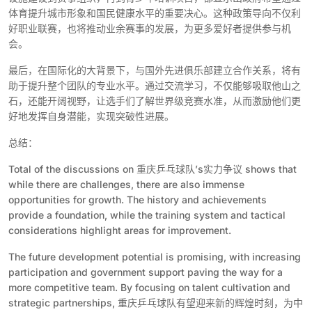
体育提升城市形象和国民健康水平的重要决心。这种政策导向不仅利
好职业联赛，也将推动业余赛事的发展，为更多爱好者提供参与机
会。
最后，在国际化的大背景下，与国外先进俱乐部建立合作关系，将有
助于提升整个团队的专业水平。通过交流学习，不仅能够吸取他山之
石，还能开阔视野，让选手们了解世界级竞赛水准，从而激励他们更
好地发挥自身潜能，实现突破性进展。
总结：
Total of the discussions on 重庆乒乓球队’s实力争议 shows that
while there are challenges, there are also immense
opportunities for growth. The history and achievements
provide a foundation, while the training system and tactical
considerations highlight areas for improvement.
The future development potential is promising, with increasing
participation and government support paving the way for a
more competitive team. By focusing on talent cultivation and
strategic partnerships, 重庆乒乓球队有望迎来新的辉煌时刻，为中