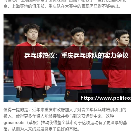
京、上海等地的俱乐部，重庆队在大赛中的表现仍显得不够突出。
值得一提的是，近年来重庆市政府加大了对青少年乒乓球培训项目的
投入，使得更多年轻人能够接触并参与到这项运动中来。这种
grassroots（草根）推动使得整个城市对于这项运动有了更深厚的基
础，从而为未来的发展奠定了良好的基础。