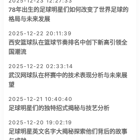
2025-12-23 12:27:33
78年出生的足球明星们如何改变了世界足球的
格局与未来发展
2025-12-22 20:11:39
西安篮球队在篮球节奏排名中创下新高引领全
国潮流
2025-12-22 02:33:14
武汉网球队在杯赛中的技术表现分析与未来展
望
2025-12-21 10:40:40
足球明星们的独特招式揭秘与技艺分析
2025-12-20 19:02:19
足球明星英文名字大揭秘探索他们背后的故事