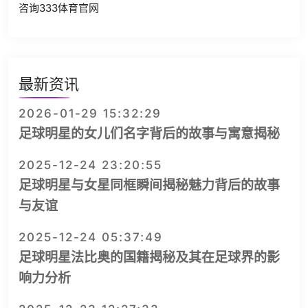
咨询333体育官网
最新资讯
2026-01-29 15:32:29
足球明星的女儿们名字背后的故事与寓意揭秘
2025-12-24 23:20:55
足球明星与女星同框瞬间揭秘魅力背后的故事
与友谊
2025-12-24 05:37:49
足球明星法比奥的国籍揭秘及其在足球界的影
响力分析