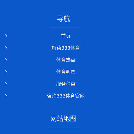
导航
首页
解读333体育
体育热点
体育明星
服务种类
咨询333体育官网
网站地图