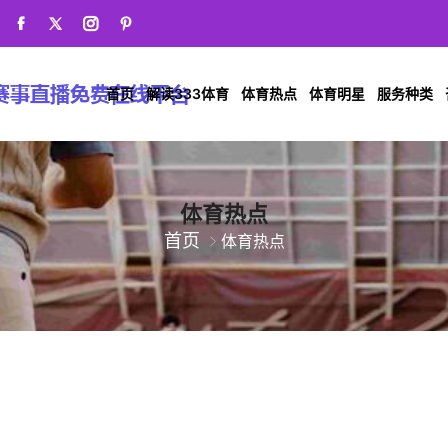
首页
解读333体育
体育热点
体育明星
服务种类
体育热点
首页
体育热点