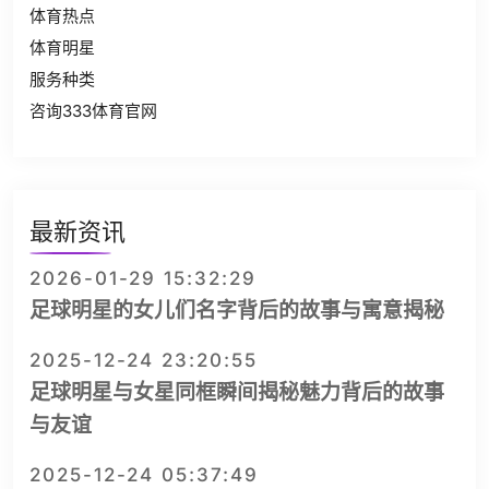
体育热点
体育明星
服务种类
咨询333体育官网
最新资讯
2026-01-29 15:32:29
足球明星的女儿们名字背后的故事与寓意揭秘
2025-12-24 23:20:55
足球明星与女星同框瞬间揭秘魅力背后的故事
与友谊
2025-12-24 05:37:49