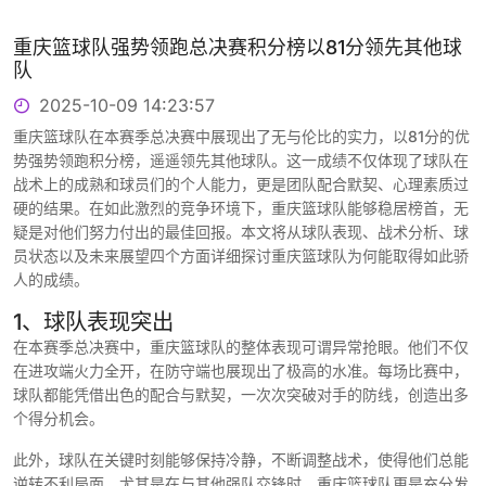
重庆篮球队强势领跑总决赛积分榜以81分领先其他球
队
2025-10-09 14:23:57
重庆篮球队在本赛季总决赛中展现出了无与伦比的实力，以81分的优
势强势领跑积分榜，遥遥领先其他球队。这一成绩不仅体现了球队在
战术上的成熟和球员们的个人能力，更是团队配合默契、心理素质过
硬的结果。在如此激烈的竞争环境下，重庆篮球队能够稳居榜首，无
疑是对他们努力付出的最佳回报。本文将从球队表现、战术分析、球
员状态以及未来展望四个方面详细探讨重庆篮球队为何能取得如此骄
人的成绩。
1、球队表现突出
在本赛季总决赛中，重庆篮球队的整体表现可谓异常抢眼。他们不仅
在进攻端火力全开，在防守端也展现出了极高的水准。每场比赛中，
球队都能凭借出色的配合与默契，一次次突破对手的防线，创造出多
个得分机会。
此外，球队在关键时刻能够保持冷静，不断调整战术，使得他们总能
逆转不利局面。尤其是在与其他强队交锋时，重庆篮球队更是充分发