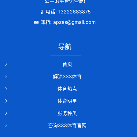
公平的平台运营商!
电话: 13222683875
邮箱: apzas@gmail.com
导航
首页
解读333体育
体育热点
体育明星
服务种类
咨询333体育官网