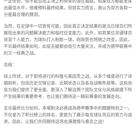
一定优势，但不能忽视主场之利带来的潜在威胁。如果双方都能发挥
出最佳水平，很难预料最终结果。但就实力而言，我认为双方各取一
分是最合理的猜测。
当然，在足球中一切皆有可能，因此真正决定结果的是当日球员们所
展现出来的问题解决能力和临时应变能力。此外，如若某位关键球员
突显个人能力，为球队打入制胜一球，则局势也将随之改变。因此，
不论最终结果如何，此役无疑都会吸引大量关注，并成为德甲联赛中
的又一经典之战。
总结：
综上所述，对于即将进行的科隆与美因茨之战，从多个维度进行了详
细剖析，包括历史交锋记录、近期状态以及各自战略布局等。这些信
息为我们提供了更全面、更深入了解这两个团队文化与风格碰撞下所
产生结果的重要参考，也让我们期待这一精彩赛事的发展走向。
无论最终比分如何，本場對決必將成為德甲賽季中的關鍵時刻之一。
不仅是为了积分榜上的排名，更是为了展示每支球队背后的努力与追
求。因此，让我们共同期待这场充满激情与悬念之战！