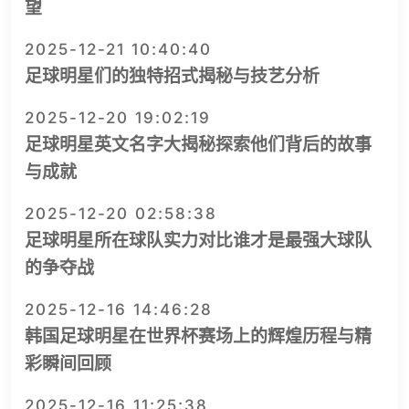
望
2025-12-21 10:40:40
足球明星们的独特招式揭秘与技艺分析
2025-12-20 19:02:19
足球明星英文名字大揭秘探索他们背后的故事
与成就
2025-12-20 02:58:38
足球明星所在球队实力对比谁才是最强大球队
的争夺战
2025-12-16 14:46:28
韩国足球明星在世界杯赛场上的辉煌历程与精
彩瞬间回顾
2025-12-16 11:25:38