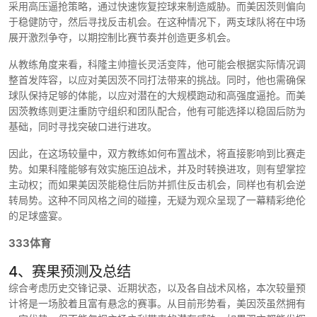
采用高压逼抢策略，通过快速恢复控球来制造威胁。而美因茨则偏向
于稳健防守，然后寻找反击机会。在这种情况下，两支球队将在中场
展开激烈争夺，以期控制比赛节奏并创造更多机会。
从教练角度来看，科隆主帅擅长灵活变阵，他可能会根据实际情况调
整首发阵容，以应对美因茨不同打法带来的挑战。同时，他也需确保
球队保持足够的体能，以应对潜在的大规模跑动和高强度逼抢。而美
因茨教练则更注重防守组织和团队配合，他有可能选择以稳固后防为
基础，同时寻找突破口进行进攻。
因此，在这场较量中，双方教练如何布置战术，将直接影响到比赛走
势。如果科隆能够有效实施压迫战术，并及时转换进攻，则有望掌控
主动权；而如果美因茨能稳住后防并抓住反击机会，同样也有机会逆
转局势。这种不同风格之间的碰撞，无疑为观众呈现了一幕精彩绝伦
的足球盛宴。
333体育
4、赛果预测及总结
综合考虑历史交锋记录、近期状态，以及各自战术风格，本次较量预
计将是一场胶着且富有悬念的赛事。从目前形势看，美因茨虽然拥有