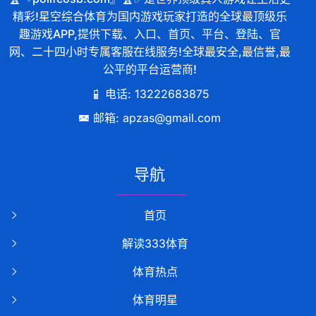
精彩!星空综合体育为国内游戏玩家打造的全球最顶级乐
趣游戏APP,提供下载、入口、首页、平台、登陆、官
网、二十四小时专属客服在线服务!全球最安全,最信誉,最
公平的平台运营商!
电话: 13222683875
邮箱: apzas@gmail.com
导航
首页
解读333体育
体育热点
体育明星