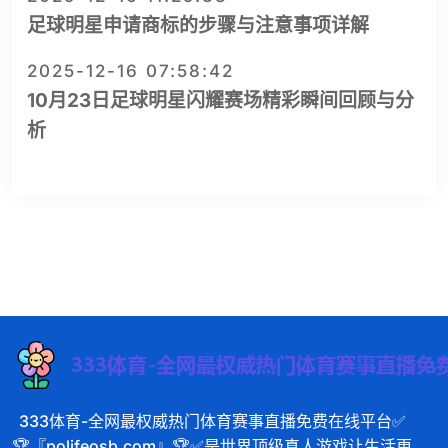
足球明星申请商标的步骤与注意事项详解
2025-12-16 07:58:42
10月23日足球明星闪耀赛场精彩瞬间回顾与分
析
333体育-全网最权威热门体育赛事直播免费在线平台✅
🏆『polifeosb.com』🏆✅是世界顶级真人游戏让生活更