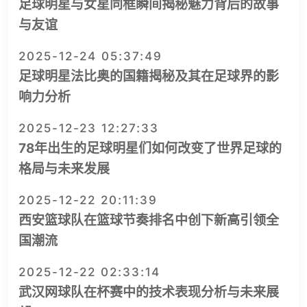
足球明星与女星同框瞬间揭秘魅力背后的故事
与友谊
2025-12-24 05:37:49
足球明星法比奥的国籍揭秘及其在足球界的影
响力分析
2025-12-23 12:27:33
78年出生的足球明星们如何改变了世界足球的
格局与未来发展
2025-12-22 20:11:39
西安篮球队在篮球节奏排名中创下新高引领全
国潮流
2025-12-22 02:33:14
武汉网球队在杯赛中的技术表现分析与未来展