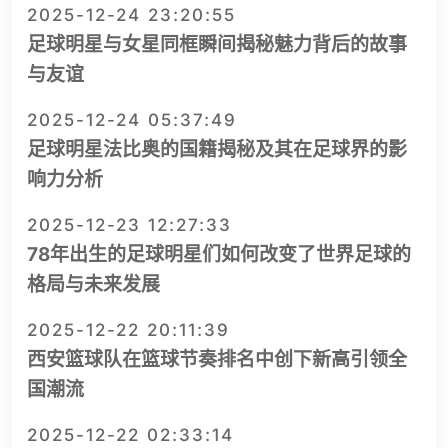
2025-12-24 23:20:55
足球明星与女星同框瞬间揭秘魅力背后的故事
与友谊
2025-12-24 05:37:49
足球明星法比奥的国籍揭秘及其在足球界的影
响力分析
2025-12-23 12:27:33
78年出生的足球明星们如何改变了世界足球的
格局与未来发展
2025-12-22 20:11:39
西安篮球队在篮球节奏排名中创下新高引领全
国潮流
2025-12-22 02:33:14