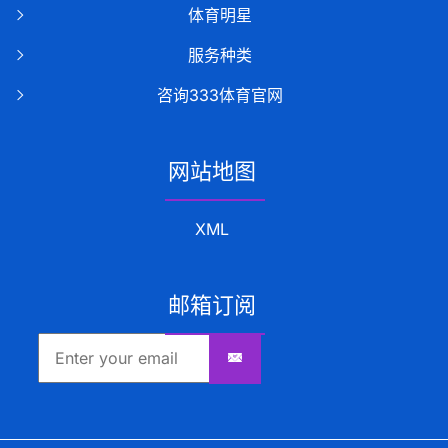
体育明星
服务种类
咨询333体育官网
网站地图
XML
邮箱订阅