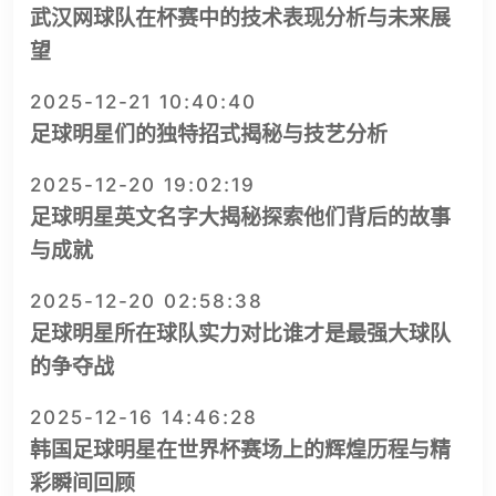
武汉网球队在杯赛中的技术表现分析与未来展
望
2025-12-21 10:40:40
足球明星们的独特招式揭秘与技艺分析
2025-12-20 19:02:19
足球明星英文名字大揭秘探索他们背后的故事
与成就
2025-12-20 02:58:38
足球明星所在球队实力对比谁才是最强大球队
的争夺战
2025-12-16 14:46:28
韩国足球明星在世界杯赛场上的辉煌历程与精
彩瞬间回顾