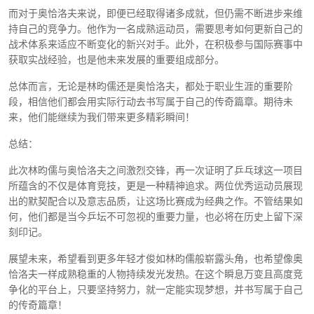
而对于奥恰洛夫来说，即便已经取得诸多成就，但仍需不断进步来维
持自己的竞争力。他作为一名成熟运动员，需要思考如何更新自己的
战术体系来适应不断变化的新兴对手。此外，在积极参与国际赛事中
获取实战经验，也是他未来发展的重要组成部分。
总体而言，无论是林昀儒还是奥恰洛夫，都处于职业生涯的重要阶
段，相信他们都会用实际行动去书写属于自己的传奇篇章。期待未
来，他们能继续为我们带来更多精彩瞬间！
总结：
此次林昀儒与奥恰洛夫之间激烈交锋，再一次证明了乒乓球这一项目
所蕴含的不仅是体育竞技，更是一种精神追求。两位优秀运动员展现
出的默契配合以及意志品质，让这场比赛成为经典之作。不管结果如
何，他们都是当今乒坛不可忽视的重要力量，也必将在历史上留下深
刻印记。
展望未来，希望看到更多年轻才俊如林昀儒般崭露头角，也希望像奥
恰洛夫一样成熟稳重的人物持续发光发热。在这个瞬息万变且高度竞
争化的平台上，只要坚持努力，就一定能实现梦想，并书写属于自己
的传奇篇章！