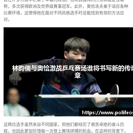
称，多次获得欧洲及世界级赛事冠军。此外，奥恰洛夫善于适应各种
比赛环境，这使得他在面对不同风格选手时总能找到有效的方法应
对。
这两位选手虽然来自不同国家，但他们都经历了艰苦卓绝的奋斗历
程，也因此更加珍惜每一次登上赛场拼搏的机会。在这样的背景下，