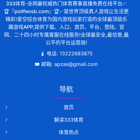
333体育-全网最权威热门体育赛事直播免费在线平台✅
🏆『polifeosb.com』🏆✅是世界顶级真人游戏让生活更
精彩!星空综合体育为国内游戏玩家打造的全球最顶级乐
趣游戏APP,提供下载、入口、首页、平台、登陆、官
网、二十四小时专属客服在线服务!全球最安全,最信誉,最
公平的平台运营商!
电话: 13222683875
邮箱: apzas@gmail.com
导航
首页
解读333体育
体育热点