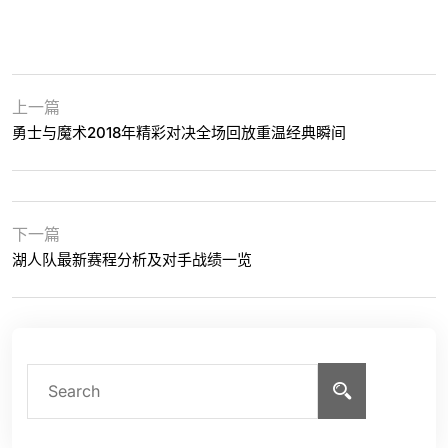
上一篇
勇士与魔术2018年精彩对决全场回放重温经典瞬间
下一篇
湖人队最新赛程分析及对手战绩一览