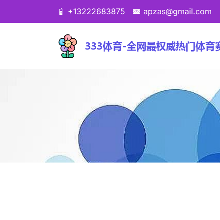
+13222683875
apzas@gmail.com