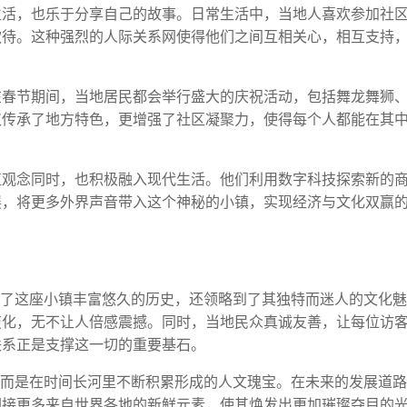
生活，也乐于分享自己的故事。日常生活中，当地人喜欢参加社
款待。这种强烈的人际关系网使得他们之间互相关心，相互支持
在春节期间，当地居民都会举行盛大的庆祝活动，包括舞龙舞狮
仅传承了地方特色，更增强了社区凝聚力，使得每个人都能在其
值观念同时，也积极融入现代生活。他们利用数字科技探索新的
展，将更多外界声音带入这个神秘的小镇，实现经济与文化双赢
到了这座小镇丰富悠久的历史，还领略到了其独特而迷人的文化
变化，无不让人倍感震撼。同时，当地民众真诚友善，让每位访
联系正是支撑这一切的重要基石。
，而是在时间长河里不断积累形成的人文瑰宝。在未来的发展道
迎接更多来自世界各地的新鲜元素，使其焕发出更加璀璨夺目的