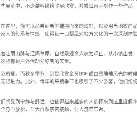
这些展览中，不少游客纷纷驻足欣赏，并尝试亲手制作一些作品
。在这里，你可以品尝到新鲜捕捞而来的海鲜，以及用当地农产
一家人的传承与情感，使得每一口都是对地方文化的一次深刻体
绕着壮丽山脉与辽阔草原，自然景观令人叹为观止。从小镇出发
，这些都是户外活动爱好者的天堂。
五彩斑斓。而秋冬季节，则是欣赏金黄树叶或白雪皑皑风光的时
镇无限魅力。此外，每年的采摘季节也吸引了不少游客，他们纷
人们感受到宁静与舒适，也使得越来越多的人选择来到这里度假
，全身心放松，与大自然亲密接触，让人流连忘返。