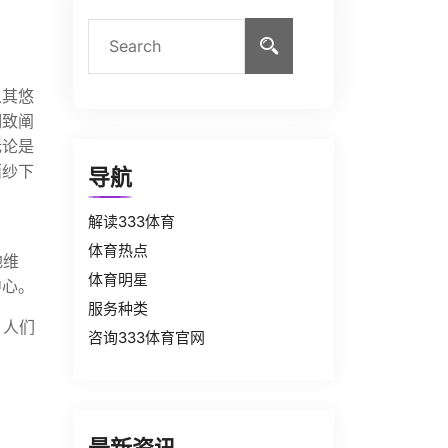
从其悠
细致阐
无论是
面纱下
导航
解读333体育
体育热点
地维
体育明星
中心。
服务种类
，人们
咨询333体育官网
。