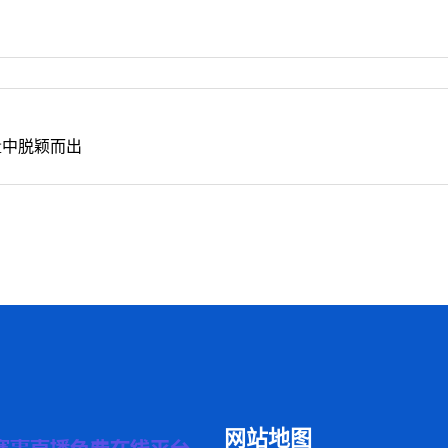
量中脱颖而出
网站地图