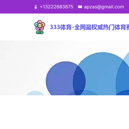
+13222683875
apzas@gmail.com