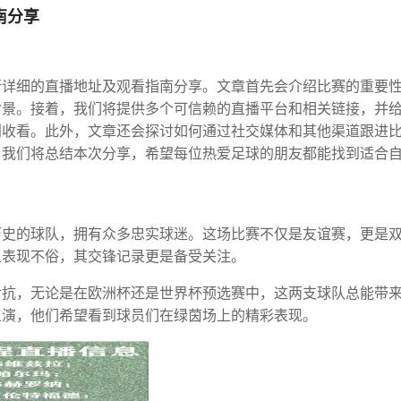
南分享
行详细的直播地址及观看指南分享。文章首先会介绍比赛的重要
背景。接着，我们将提供多个可信赖的直播平台和相关链接，并
利收看。此外，文章还会探讨如何通过社交媒体和其他渠道跟进
，我们将总结本次分享，希望每位热爱足球的朋友都能找到适合
历史的球队，拥有众多忠实球迷。这场比赛不仅是友谊赛，更是
上表现不俗，其交锋记录更是备受关注。
对抗，无论是在欧洲杯还是世界杯预选赛中，这两支球队总能带
上演，他们希望看到球员们在绿茵场上的精彩表现。