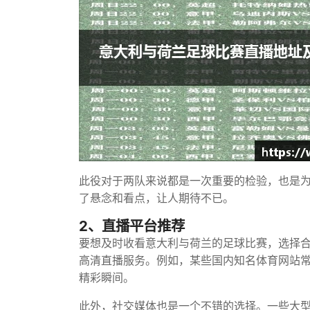
此役对于两队来说都是一次重要的检验，也是
了悬念和看点，让人期待不已。
2、直播平台推荐
要想及时收看意大利与荷兰的足球比赛，选择
高清直播服务。例如，某些国内知名体育网站
精彩瞬间。
此外，社交媒体也是一个不错的选择。一些大