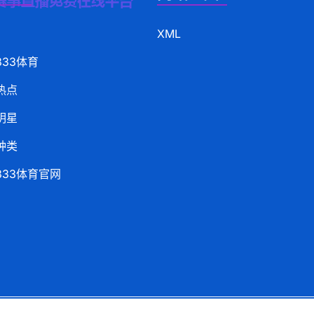
XML
333体育
热点
明星
种类
333体育官网