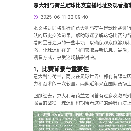
意大利与荷兰足球比赛直播地址及观看指
2025-06-11 22:09:40
本文将对即将举行的意大利与荷兰足球比赛进
队的历史交锋记录，帮助球迷了解这场比赛的
看时需要注意的一些事项，以确保观众能够顺
态，让球迷们在第一时间获取最新信息。最后
观看方式，享受这场精彩对决。
1、比赛背景与重要性
意大利与荷兰，两支在足球世界中都有着辉煌
力和战术的一次较量。两队近年来在国际赛场
回顾过去，意大利与荷兰之间曾有过多次激烈
瞩目的战役。球迷们也期待着这样的经典再次