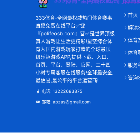
首页
333体育-全网最权威热门体育赛事
直播免费在线平台✅🏆
解读
『polifeosb.com』🏆✅是世界顶级
体育
真人游戏让生活更精彩!星空综合体
育为国内游戏玩家打造的全球最顶
体育
级乐趣游戏APP,提供下载、入口、
首页、平台、登陆、官网、二十四
服务
小时专属客服在线服务!全球最安全,
咨询
最信誉,最公平的平台运营商!
电话: 13222683875
邮箱: apzas@gmail.com