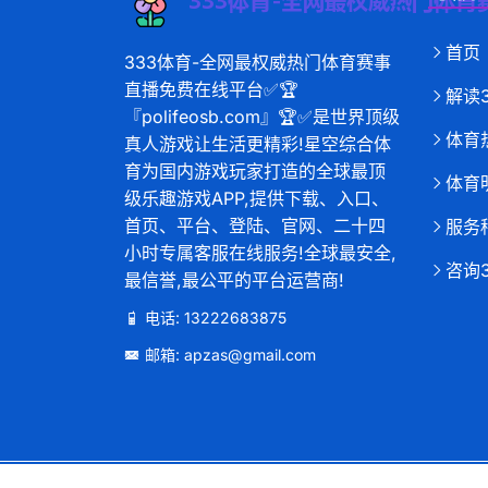
首页
333体育-全网最权威热门体育赛事
直播免费在线平台✅🏆
解读
『polifeosb.com』🏆✅是世界顶级
体育
真人游戏让生活更精彩!星空综合体
育为国内游戏玩家打造的全球最顶
体育
级乐趣游戏APP,提供下载、入口、
首页、平台、登陆、官网、二十四
服务
小时专属客服在线服务!全球最安全,
咨询
最信誉,最公平的平台运营商!
电话: 13222683875
邮箱: apzas@gmail.com