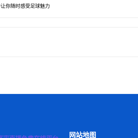
中让你随时感受足球魅力
网站地图