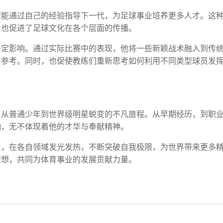
望能通过自己的经验指导下一代，为足球事业培养更多人才。这
，也促进了足球文化在各个层面的传播。
一定影响。通过实际比赛中的表现，他将一些新颖战术融入到传
贵参考。同时，也促使教练们重新思考如何利用不同类型球员发
了从普通少年到世界级明星蜕变的不凡旅程。从早期经历，到职
响，无不体现着他的才华与奉献精神。
员，在各自领域发光发热，不断突破自我极限，为世界带来更多
梦想，共同为体育事业的发展贡献力量。