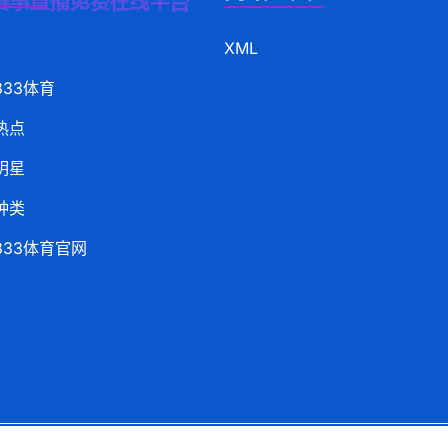
XML
333体育
热点
明星
种类
333体育官网