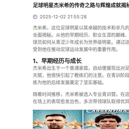
足球明星杰米希的传奇之路与辉煌成就揭
2025-12-02 21:55:28
杰米希，这位足球明星以其卓越的技术和非凡
全面揭秘。从他的早期经历、职业生涯的巅峰
球员如何从青涩少年成长为世界级明星。通过
受到他在推动足球运动发展中的重要作用。
1、早期经历与成长
杰米希出生于一个普通家庭，自幼便展现出对
天赋，他很快引起了教练们的注意。在青训阶
练为他的后续发展奠定了坚实基础。
随着时间推移，杰米希被选入专业青训营。在
在场上的表现愈发出色，多次带领球队取得优