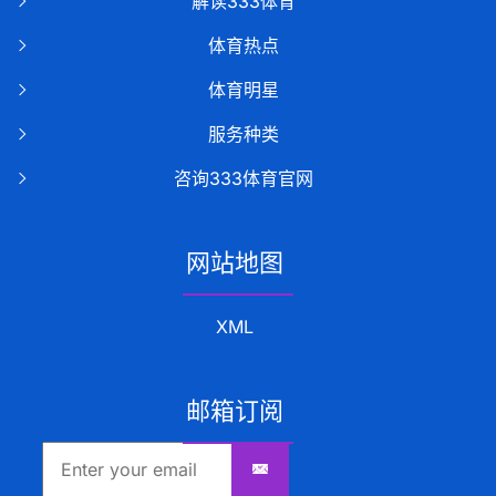
解读333体育
体育热点
体育明星
服务种类
咨询333体育官网
网站地图
XML
邮箱订阅