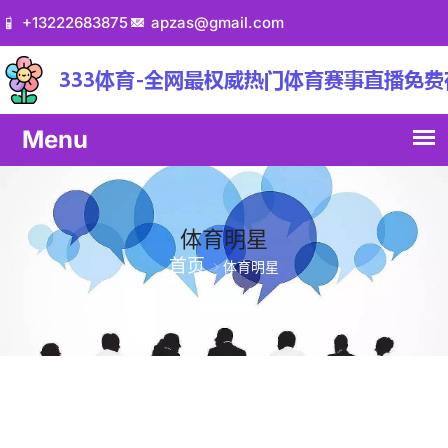
+13222683875
apzas@gmail.com
体育明星
首页
体育明星