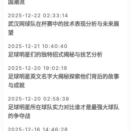
国潮流
2025-12-22 02:33:14
武汉网球队在杯赛中的技术表现分析与未来展
望
2025-12-21 10:40:40
足球明星们的独特招式揭秘与技艺分析
2025-12-20 19:02:19
足球明星英文名字大揭秘探索他们背后的故事
与成就
2025-12-20 02:58:38
足球明星所在球队实力对比谁才是最强大球队
的争夺战
2025-12-16 14:46:28