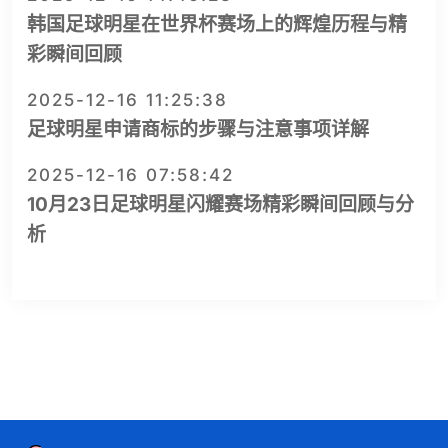
韩国足球明星在世界杯赛场上的辉煌历程与精
彩瞬间回顾
2025-12-16 11:25:38
足球明星申请商标的步骤与注意事项详解
2025-12-16 07:58:42
10月23日足球明星闪耀赛场精彩瞬间回顾与分
析