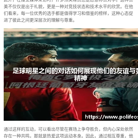
美不仅仅是出于礼貌，更是一种对竞技状态和技术水平的欣赏。在他
们看来，每一位优秀的选手都是值得学习和借鉴的榜样，这种心态促
进了彼此之间更深层次的理解与尊重。
通过这样的互动，可以看出尽管在赛场上争夺胜负，但内心深处依然
存在一种共鸣，那就是热爱这项运动本身。因此，通过相互尊重，他