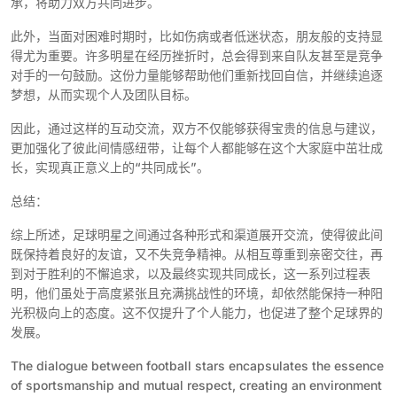
承，将助力双方共同进步。
此外，当面对困难时期时，比如伤病或者低迷状态，朋友般的支持显
得尤为重要。许多明星在经历挫折时，总会得到来自队友甚至是竞争
对手的一句鼓励。这份力量能够帮助他们重新找回自信，并继续追逐
梦想，从而实现个人及团队目标。
因此，通过这样的互动交流，双方不仅能够获得宝贵的信息与建议，
更加强化了彼此间情感纽带，让每个人都能够在这个大家庭中茁壮成
长，实现真正意义上的“共同成长”。
总结：
综上所述，足球明星之间通过各种形式和渠道展开交流，使得彼此间
既保持着良好的友谊，又不失竞争精神。从相互尊重到亲密交往，再
到对于胜利的不懈追求，以及最终实现共同成长，这一系列过程表
明，他们虽处于高度紧张且充满挑战性的环境，却依然能保持一种阳
光积极向上的态度。这不仅提升了个人能力，也促进了整个足球界的
发展。
The dialogue between football stars encapsulates the essence
of sportsmanship and mutual respect, creating an environment