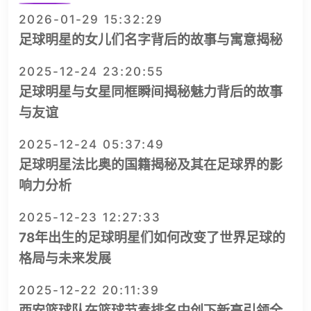
2026-01-29 15:32:29
足球明星的女儿们名字背后的故事与寓意揭秘
2025-12-24 23:20:55
足球明星与女星同框瞬间揭秘魅力背后的故事
与友谊
2025-12-24 05:37:49
足球明星法比奥的国籍揭秘及其在足球界的影
响力分析
2025-12-23 12:27:33
78年出生的足球明星们如何改变了世界足球的
格局与未来发展
2025-12-22 20:11:39
西安篮球队在篮球节奏排名中创下新高引领全