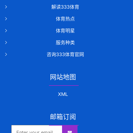
解读333体育
体育热点
体育明星
服务种类
咨询333体育官网
网站地图
XML
邮箱订阅