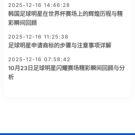
2025-12-16 14:46:28
韩国足球明星在世界杯赛场上的辉煌历程与精
彩瞬间回顾
2025-12-16 11:25:38
足球明星申请商标的步骤与注意事项详解
2025-12-16 07:58:42
10月23日足球明星闪耀赛场精彩瞬间回顾与分
析