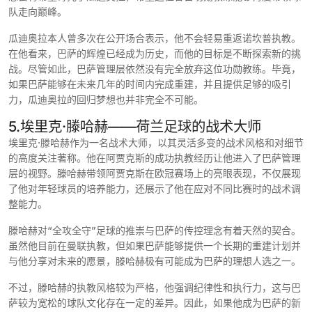
队走向巅峰。
瓜迪奥拉本人曾多次在公开场合表示，他不会轻易重返诺坎普执教。
在他看来，巴萨的辉煌已经成为历史，而他的目标是不断探索新的挑
战。尽管如此，巴萨管理层依然没有完全放弃这位功勋教练。毕竟，
如果巴萨能够在未来几年的时间内完成重建，并且提供足够的吸引
力，瓜迪奥拉的回归梦想也并非完全不可能。
5.埃里克·滕哈赫——荷兰足球的战术大师
埃里克·滕哈赫作为一名战术大师，以其灵活多变的战术风格和对细节
的高度关注著称。他在阿贾克斯的成功执教经历让他进入了巴萨管理
层的视野。滕哈赫带领阿贾克斯在欧冠赛场上的亮眼表现，不仅展现
了他对年轻球员的培养能力，还展示了他在应对不同比赛时的战术调
整能力。
滕哈赫对“全攻全守”足球的推崇与巴萨的传控理念有着天然的契合。
虽然他目前在曼联执教，但如果巴萨能够提供一个长期的重建计划并
与他分享对未来的愿景，滕哈赫极有可能成为巴萨的理想人选之一。
不过，滕哈赫的执教风格较为严格，他强调纪律性和执行力，这与巴
萨较为宽松的球队文化存在一定的差异。因此，如果他成为巴萨的新