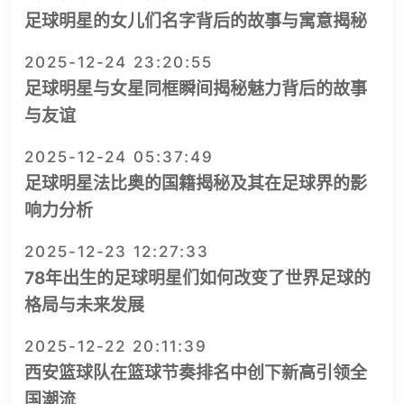
足球明星的女儿们名字背后的故事与寓意揭秘
2025-12-24 23:20:55
足球明星与女星同框瞬间揭秘魅力背后的故事
与友谊
2025-12-24 05:37:49
足球明星法比奥的国籍揭秘及其在足球界的影
响力分析
2025-12-23 12:27:33
78年出生的足球明星们如何改变了世界足球的
格局与未来发展
2025-12-22 20:11:39
西安篮球队在篮球节奏排名中创下新高引领全
国潮流