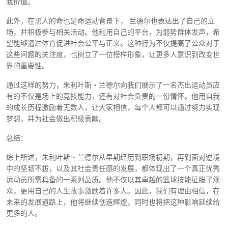
我价值。
此外，在黑人的命也是命运动背景下， 兰德尔也表达出了自己的立
场，并积极参与相关活动。他利用自己的平台，为弱势群体发声，希
望能够通过体育促进社会公平与正义。这种行为不仅提高了公众对于
这些问题的关注度，也树立了一位榜样形象，让更多人意识到改变世
界的重要性。
通过这样的努力，朱利叶斯・兰德尔向我们展示了一名杰出运动员应
有的不仅是场上的竞技能力，还有对社会负责的一份情怀。他用自我
的成长历程激励着无数人，让大家相信，每个人都可以通过努力实现
梦想，并为社会做出积极贡献。
总结：
综上所述，朱利叶斯・兰德尔从早期经历到职场初期，再到面对逆境
中的坚韧不拔，以及其社会责任感的发展，都体现出了一个真正优秀
运动员所需具备的一系列品质。他不仅以其卓越的篮球技能征服了观
众，更用自己的人生故事激励着许多人。因此，我们有理由相信，在
未来的发展道路上，他将继续创造辉煌，同时也将把这种影响延续给
更多的人。