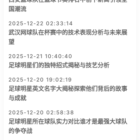
国潮流
2025-12-22 02:33:14
武汉网球队在杯赛中的技术表现分析与未来展
望
2025-12-21 10:40:40
足球明星们的独特招式揭秘与技艺分析
2025-12-20 19:02:19
足球明星英文名字大揭秘探索他们背后的故事
与成就
2025-12-20 02:58:38
足球明星所在球队实力对比谁才是最强大球队
的争夺战