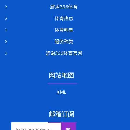
解读333体育
体育热点
体育明星
服务种类
咨询333体育官网
网站地图
XML
邮箱订阅