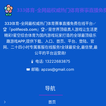
333体育-全网最权威热门体育赛事直播免费在线平台✅
🏆『polifeosb.com』🏆✅是世界顶级真人游戏让生活更
精彩!星空综合体育为国内游戏玩家打造的全球最顶级乐
趣游戏APP,提供下载、入口、首页、平台、登陆、官
网、二十四小时专属客服在线服务!全球最安全,最信誉,最
公平的平台运营商!
电话: 13222683875
邮箱: apzas@gmail.com
导航
首页