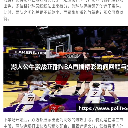
出色，多位替补球员纷纷站出来得分，为球队保持领先创造了条件。
此时，两队之间的差距不断缩小，而紧张刺激的气氛也让观众屏息以
待。
下半场开始后，双方都展示出更为高效的进攻手段。特别是在第三节
中段，两队连续打出快攻与精妙配合，相互追逐比分，使得赛场内外