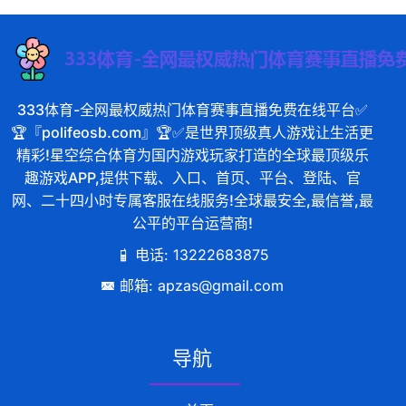
333体育-全网最权威热门体育赛事直播免费在线平台✅
🏆『polifeosb.com』🏆✅是世界顶级真人游戏让生活更
精彩!星空综合体育为国内游戏玩家打造的全球最顶级乐
趣游戏APP,提供下载、入口、首页、平台、登陆、官
网、二十四小时专属客服在线服务!全球最安全,最信誉,最
公平的平台运营商!
电话: 13222683875
邮箱: apzas@gmail.com
导航