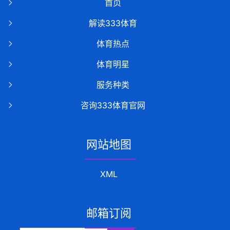
首页
解读333体育
体育热点
体育明星
服务种类
咨询333体育官网
网站地图
XML
邮箱订阅