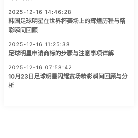
2025-12-16 14:46:28
韩国足球明星在世界杯赛场上的辉煌历程与精
彩瞬间回顾
2025-12-16 11:25:38
足球明星申请商标的步骤与注意事项详解
2025-12-16 07:58:42
10月23日足球明星闪耀赛场精彩瞬间回顾与分
析