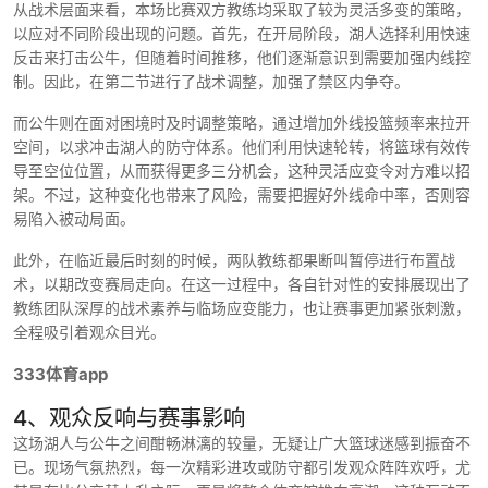
从战术层面来看，本场比赛双方教练均采取了较为灵活多变的策略，
以应对不同阶段出现的问题。首先，在开局阶段，湖人选择利用快速
反击来打击公牛，但随着时间推移，他们逐渐意识到需要加强内线控
制。因此，在第二节进行了战术调整，加强了禁区内争夺。
而公牛则在面对困境时及时调整策略，通过增加外线投篮频率来拉开
空间，以求冲击湖人的防守体系。他们利用快速轮转，将篮球有效传
导至空位位置，从而获得更多三分机会，这种灵活应变令对方难以招
架。不过，这种变化也带来了风险，需要把握好外线命中率，否则容
易陷入被动局面。
此外，在临近最后时刻的时候，两队教练都果断叫暂停进行布置战
术，以期改变赛局走向。在这一过程中，各自针对性的安排展现出了
教练团队深厚的战术素养与临场应变能力，也让赛事更加紧张刺激，
全程吸引着观众目光。
333体育app
4、观众反响与赛事影响
这场湖人与公牛之间酣畅淋漓的较量，无疑让广大篮球迷感到振奋不
已。现场气氛热烈，每一次精彩进攻或防守都引发观众阵阵欢呼，尤