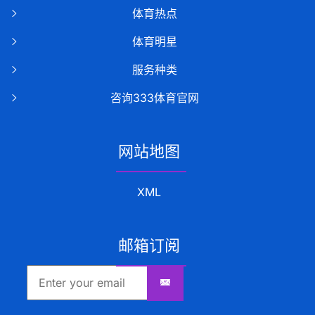
体育热点
体育明星
服务种类
咨询333体育官网
网站地图
XML
邮箱订阅