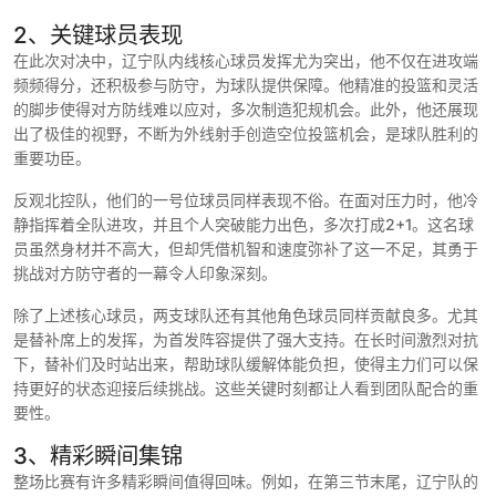
2、关键球员表现
在此次对决中，辽宁队内线核心球员发挥尤为突出，他不仅在进攻端
频频得分，还积极参与防守，为球队提供保障。他精准的投篮和灵活
的脚步使得对方防线难以应对，多次制造犯规机会。此外，他还展现
出了极佳的视野，不断为外线射手创造空位投篮机会，是球队胜利的
重要功臣。
反观北控队，他们的一号位球员同样表现不俗。在面对压力时，他冷
静指挥着全队进攻，并且个人突破能力出色，多次打成2+1。这名球
员虽然身材并不高大，但却凭借机智和速度弥补了这一不足，其勇于
挑战对方防守者的一幕令人印象深刻。
除了上述核心球员，两支球队还有其他角色球员同样贡献良多。尤其
是替补席上的发挥，为首发阵容提供了强大支持。在长时间激烈对抗
下，替补们及时站出来，帮助球队缓解体能负担，使得主力们可以保
持更好的状态迎接后续挑战。这些关键时刻都让人看到团队配合的重
要性。
3、精彩瞬间集锦
整场比赛有许多精彩瞬间值得回味。例如，在第三节末尾，辽宁队的