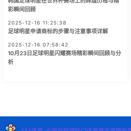
韩国足球明星在世界杯赛场上的辉煌历程与精
彩瞬间回顾
2025-12-16 11:25:38
足球明星申请商标的步骤与注意事项详解
2025-12-16 07:58:42
10月23日足球明星闪耀赛场精彩瞬间回顾与分
析