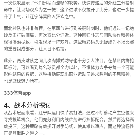
一次快攻展示了他们迅猛而流畅的攻势。快速传递后的外线三分投射
命中，让现场观众为之一振；这个进球不仅拉开了比分，也进一步提
升了士气，让辽宁阵营陷入狂欢之中。
而北控队也并非善茬，在第四节进行到关键时刻时，他们通过一记绝
妙反击打破僵局，再次将比分迫近。这种回归斗志与团队协作精神体
现得淋漓尽致，引发现场一阵欢呼。这些精彩镜头无疑成为本场比赛
的重要组成部分，让人目不暇接。
此外，两支球队之间几次肉搏式防守也十分引人注目。在禁区内拼抢
篮板时，可以看到每名球员都全力以赴，不惜体力去争夺每一个可能
影响结果的数据，这种拼劲展现出职业运动员追求胜利的不屈精神，
也是篮球魅力所在。
333体育app
4、战术分析探讨
从战术层面来看，辽宁队运用快节奏打法，通过不断移动产生空位来
寻找投篮机会。他们充分利用内线优势进行挡拆配合，然后再选择高
效投篮。这种策略有效撕开对手防线，使其难以适应，而这种流畅性
正是其取胜之道之一。