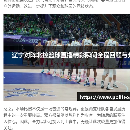
户外运动，这进一步提升了观众和球员的竞技状态。
总之，本场比赛不仅是一场普通的常规赛，更是两支球队各自发展历
程中的一次重要较量。双方都希望以胜利作为收官，为随后的联赛注
入信心，因此，全力以赴地投入到比赛中，无疑让此次较量更加值得
关注。