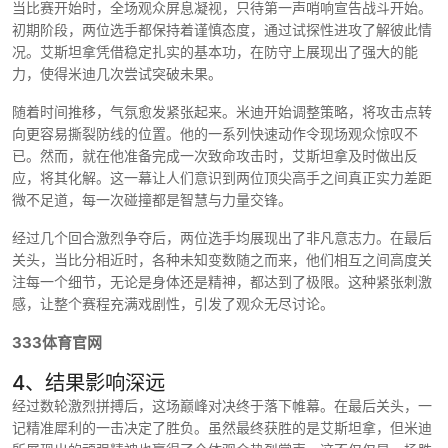
当比赛开始时，全场观众屏息凝视，只待第一声哨响宣告战斗开始。
初期阶段，两位选手都保持着谨慎态度，通过试探性进攻了解彼此情
况。艾斯坦拿凭借稳定扎实的基本功，在防守上展现出了强大的能
力，使得米迪几次尝试突破未果。
随着时间推移，气氛愈发紧张起来。米迪开始调整策略，将攻击点转
向更容易撕裂防线的位置。他的一系列快速动作令现场观众惊叹不
已。然而，就在他准备完成一次致命攻击时，艾斯坦拿及时做出反
应，将其化解。这一幕让人们意识到两位顶尖高手之间真正实力差距
微不足道，每一次碰撞都是智慧与力量交锋。
经过几个回合激烈争夺后，两位选手均展现出了非凡意志力。在最后
关头，当比分相近时，各种未知变数随之而来，他们相互之间高度关
注每一个细节，无论是身体还是精神，都达到了极限。这种紧张刺激
感，让整个赛程充满戏剧性，引发了观众无尽讨论。
333体育官网
4、结果影响深远
经过数轮激烈拼搏后，这场巅峰对决终于落下帷幕。在最后关头，一
记精准犀利的一击决定了胜负。虽然最终获胜的是艾斯坦拿，但米迪