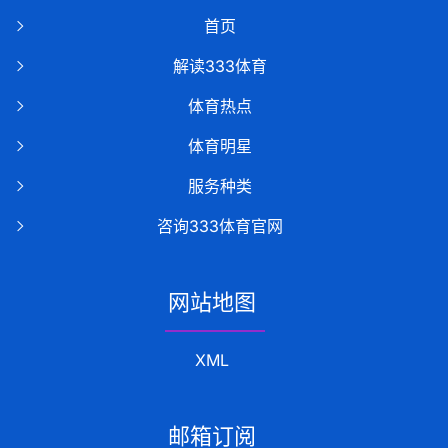
首页
解读333体育
体育热点
体育明星
服务种类
咨询333体育官网
网站地图
XML
邮箱订阅