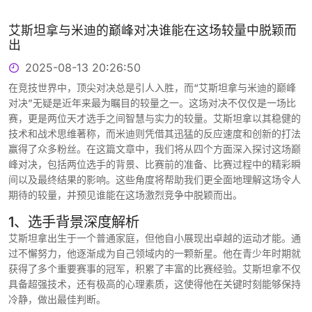
艾斯坦拿与米迪的巅峰对决谁能在这场较量中脱颖而
出
2025-08-13 20:26:50
在竞技世界中，顶尖对决总是引人入胜，而“艾斯坦拿与米迪的巅峰
对决”无疑是近年来最为瞩目的较量之一。这场对决不仅仅是一场比
赛，更是两位天才选手之间智慧与实力的较量。艾斯坦拿以其稳健的
技术和战术思维著称，而米迪则凭借其迅猛的反应速度和创新的打法
赢得了众多粉丝。在这篇文章中，我们将从四个方面深入探讨这场巅
峰对决，包括两位选手的背景、比赛前的准备、比赛过程中的精彩瞬
间以及最终结果的影响。这些角度将帮助我们更全面地理解这场令人
期待的较量，并预见谁能在这场激烈竞争中脱颖而出。
1、选手背景深度解析
艾斯坦拿出生于一个普通家庭，但他自小展现出卓越的运动才能。通
过不懈努力，他逐渐成为自己领域内的一颗新星。他在青少年时期就
获得了多个重要赛事的冠军，积累了丰富的比赛经验。艾斯坦拿不仅
具备超强技术，还有极高的心理素质，这使得他在关键时刻能够保持
冷静，做出最佳判断。