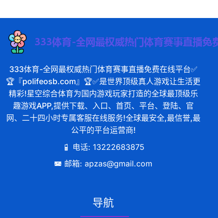
333体育-全网最权威热门体育赛事直播免费在线平台✅
🏆『polifeosb.com』🏆✅是世界顶级真人游戏让生活更
精彩!星空综合体育为国内游戏玩家打造的全球最顶级乐
趣游戏APP,提供下载、入口、首页、平台、登陆、官
网、二十四小时专属客服在线服务!全球最安全,最信誉,最
公平的平台运营商!
电话: 13222683875
邮箱: apzas@gmail.com
导航