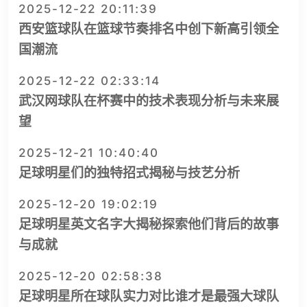
2025-12-22 20:11:39
西安篮球队在篮球节奏排名中创下新高引领全
国潮流
2025-12-22 02:33:14
武汉网球队在杯赛中的技术表现分析与未来展
望
2025-12-21 10:40:40
足球明星们的独特招式揭秘与技艺分析
2025-12-20 19:02:19
足球明星英文名字大揭秘探索他们背后的故事
与成就
2025-12-20 02:58:38
足球明星所在球队实力对比谁才是最强大球队