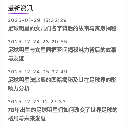
最新资讯
2026-01-29 15:32:29
足球明星的女儿们名字背后的故事与寓意揭秘
2025-12-24 23:20:55
足球明星与女星同框瞬间揭秘魅力背后的故事
与友谊
2025-12-24 05:37:49
足球明星法比奥的国籍揭秘及其在足球界的影
响力分析
2025-12-23 12:27:33
78年出生的足球明星们如何改变了世界足球的
格局与未来发展